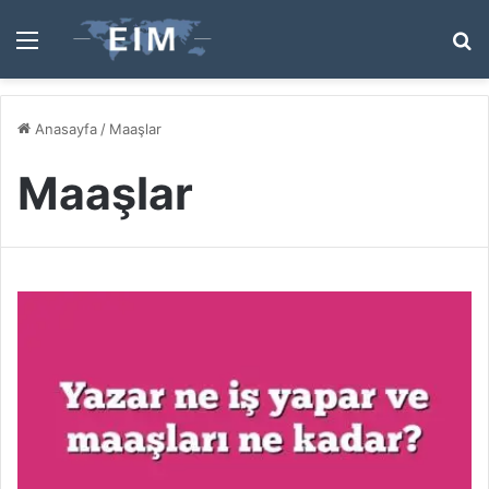
Menü
A
y
...
Anasayfa
/
Maaşlar
Maaşlar