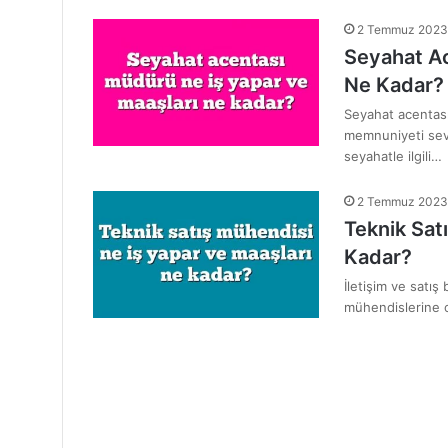
2 Temmuz 2023
Seyahat Ac
Ne Kadar?
Seyahat acentası
memnuniyeti sevgi
seyahatle ilgili…
2 Temmuz 2023
Teknik Sat
Kadar?
İletişim ve satış
mühendislerine ol