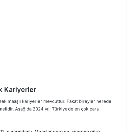
 Kariyerler
sek maaşlı kariyerler mevcuttur. Fakat bireyler nerede
lmelidir. Aşağıda 2024 yılı Türkiye’de en çok para
TL civarındadır. Maaşlar yere ve işverene göre