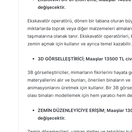
değişecektir.
Ekskavatör operatörü, dönen bir tabana oturan bü
miktarlarda toprak veya diğer malzemeleri almaları
taşımalarına olanak tanır. Ekskavatör operatörleri, 
zemin açmak için kullanır ve ayrıca temel kazabilir.
3D GÖRSELLEŞTİRİCİ
; Maaşlar 13500 TL civ
3B görselleştiriciler, mimarların fikirlerini hayata g
materyallerini alır ve bunları, önerilen binaların 
animasyonlarını üretmek için kullanır. Bir 3B görse
olası binaları modellemek için hem yaratıcı hem d
ZEMİN DÜZENLEYİCİYE ERİŞİM
; Maaşlar 13
değişecektir.
Zemin döşemecileri, uzman aletler ve teknikler ku