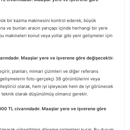
yük bir kazma makinesini kontrol ederek, büyük
na ve bunları aracın yarıçapı içinde herhangi bir yere
bu makineleri konut veya yollar gibi yeni gelişmeler için
arındadır. Maaşlar yere ve işverene göre değişecektir.
eçirir, planları, mimari çizimleri ve diğer referans
ve gelişmelerin foto-gerçekçi 3B görüntülerini veya
lleştirici olarak, hem iyi işleyecek hem de iyi görünecek
e teknik olarak düşünülmüş olmanız gerekir.
000 TL civarındadır. Maaşlar yere ve işverene göre
llanarak yükseltilmiş döşeme sistemleri kurar. Bu durum