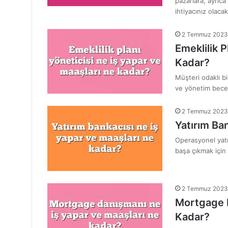
pazarlara, ayrıca
ihtiyacınız olaca
2 Temmuz 2023
Emeklilik P
Kadar?
Müşteri odaklı b
ve yönetim beceri
2 Temmuz 2023
Yatırım Ba
Operasyonel yatı
başa çıkmak için 
2 Temmuz 2023
Mortgage D
Kadar?