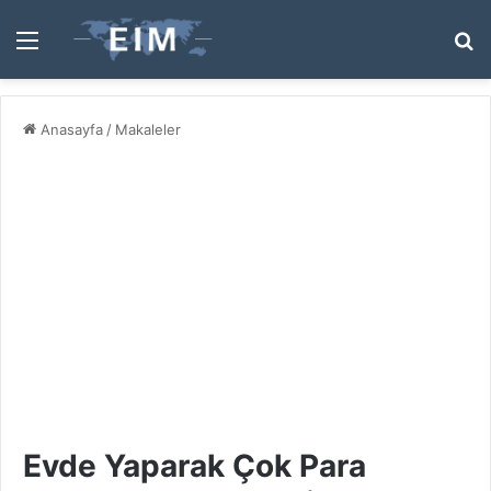
Menü
A
y
...
Anasayfa
/
Makaleler
Evde Yaparak Çok Para