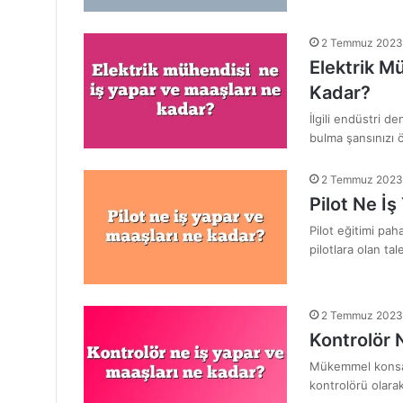
2 Temmuz 2023
Elektrik M
Kadar?
İlgili endüstri d
bulma şansınızı ö
2 Temmuz 2023
Pilot Ne İ
Pilot eğitimi pah
pilotlara olan ta
2 Temmuz 2023
Kontrolör 
Mükemmel konsant
kontrolörü olarak