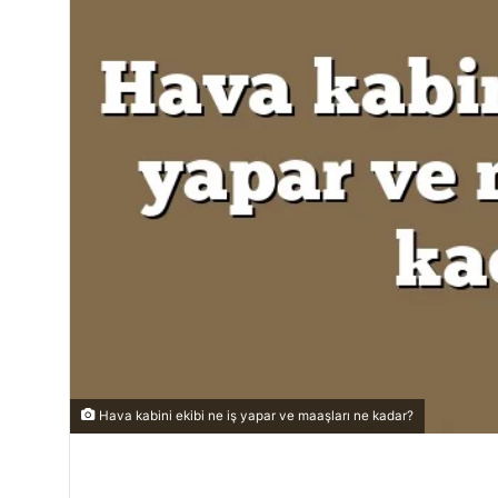
Hava kabini ekibi ne iş yapar ve maaşları ne kadar?