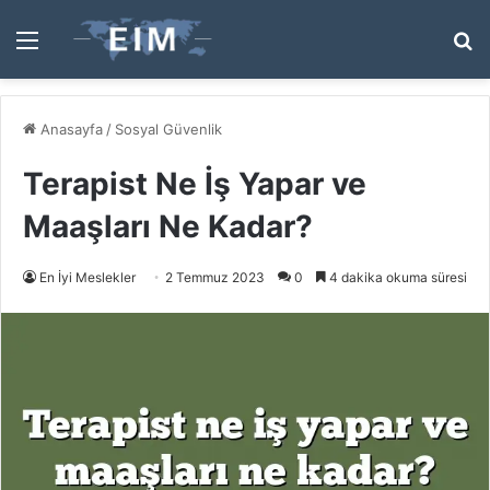
Menü
A
y
...
Anasayfa
/
Sosyal Güvenlik
Terapist Ne İş Yapar ve
Maaşları Ne Kadar?
En İyi Meslekler
2 Temmuz 2023
0
4 dakika okuma süresi