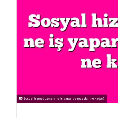
Sosyal hizmet uzmanı ne iş yapar ve maaşları ne kadar?