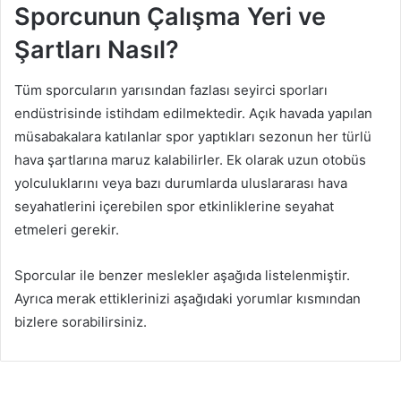
Sporcunun Çalışma Yeri ve
Şartları Nasıl?
Tüm sporcuların yarısından fazlası seyirci sporları
endüstrisinde istihdam edilmektedir. Açık havada yapılan
müsabakalara katılanlar spor yaptıkları sezonun her türlü
hava şartlarına maruz kalabilirler. Ek olarak uzun otobüs
yolculuklarını veya bazı durumlarda uluslararası hava
seyahatlerini içerebilen spor etkinliklerine seyahat
etmeleri gerekir.
Sporcular ile benzer meslekler aşağıda listelenmiştir.
Ayrıca merak ettiklerinizi aşağıdaki yorumlar kısmından
bizlere sorabilirsiniz.