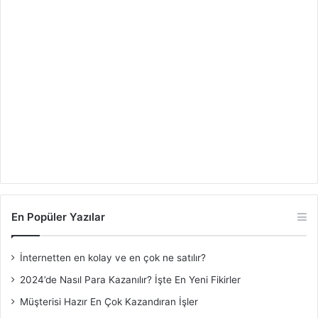
En Popüler Yazılar
İnternetten en kolay ve en çok ne satılır?
2024’de Nasıl Para Kazanılır? İşte En Yeni Fikirler
Müşterisi Hazır En Çok Kazandıran İşler