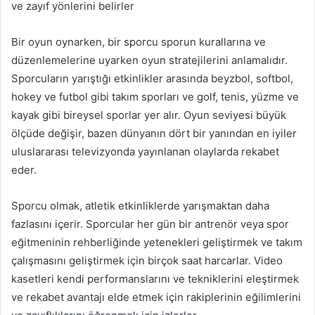
ve zayıf yönlerini belirler
Bir oyun oynarken, bir sporcu sporun kurallarına ve
düzenlemelerine uyarken oyun stratejilerini anlamalıdır.
Sporcuların yarıştığı etkinlikler arasında beyzbol, softbol, ​​
hokey ve futbol gibi takım sporları ve golf, tenis, yüzme ve
kayak gibi bireysel sporlar yer alır. Oyun seviyesi büyük
ölçüde değişir, bazen dünyanın dört bir yanından en iyiler
uluslararası televizyonda yayınlanan olaylarda rekabet
eder.
Sporcu olmak, atletik etkinliklerde yarışmaktan daha
fazlasını içerir. Sporcular her gün bir antrenör veya spor
eğitmeninin rehberliğinde yetenekleri geliştirmek ve takım
çalışmasını geliştirmek için birçok saat harcarlar. Video
kasetleri kendi performanslarını ve tekniklerini eleştirmek
ve rekabet avantajı elde etmek için rakiplerinin eğilimlerini