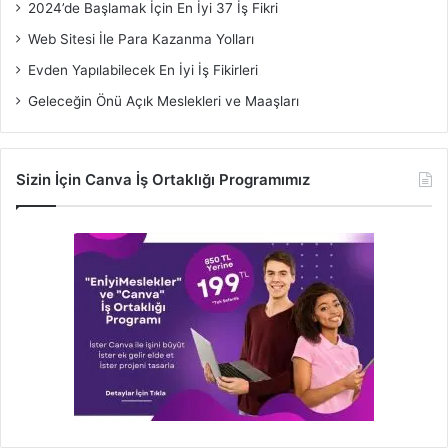
2024’de Başlamak İçin En İyi 37 İş Fikri
Web Sitesi İle Para Kazanma Yolları
Evden Yapılabilecek En İyi İş Fikirleri
Geleceğin Önü Açık Meslekleri ve Maaşları
Sizin İçin Canva İş Ortaklığı Programımız