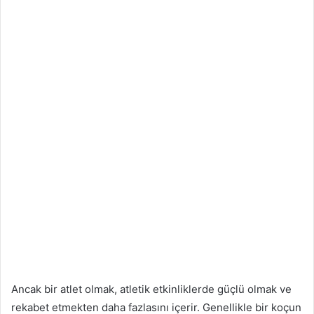
Ancak bir atlet olmak, atletik etkinliklerde güçlü olmak ve
rekabet etmekten daha fazlasını içerir. Genellikle bir koçun