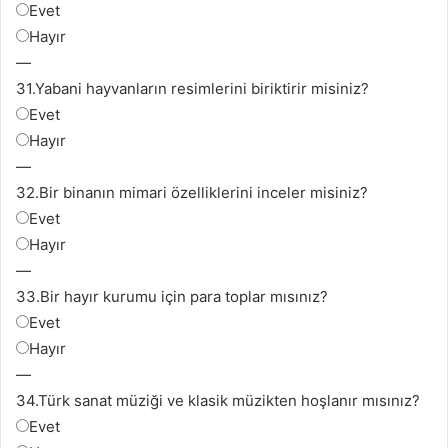
Evet
Hayır
—
31.
Yabani hayvanların resimlerini biriktirir misiniz?
Evet
Hayır
—
32.
Bir binanın mimari özelliklerini inceler misiniz?
Evet
Hayır
—
33.
Bir hayır kurumu için para toplar mısınız?
Evet
Hayır
—
34.
Türk sanat müziği ve klasik müzikten hoşlanır mısınız?
Evet