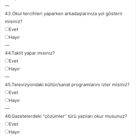
—
43.
Okul tercihleri yaparken arkadaşlarınıza yol gösterir
misiniz?
Evet
Hayır
—
44.
Taklit yapar mısınız?
Evet
Hayır
—
45.
Televizyondaki kültür/sanat programlarını izler misiniz?
Evet
Hayır
—
46.
Gazetelerdeki “çözümler” türü yazıları okur musunuz?
Evet
Hayır