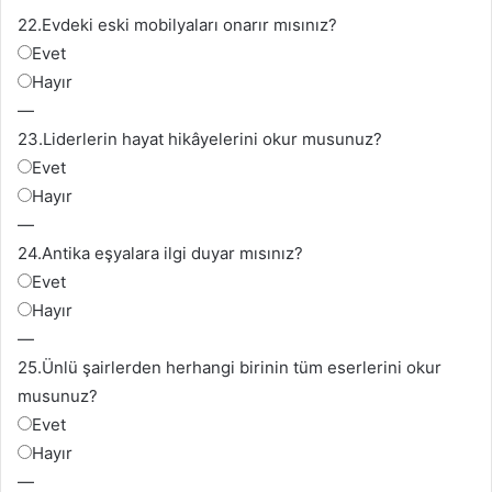
22.
Evdeki eski mobilyaları onarır mısınız?
Evet
Hayır
—
23.
Liderlerin hayat hikâyelerini okur musunuz?
Evet
Hayır
—
24.
Antika
eşyalara ilgi duyar mısınız?
Evet
Hayır
—
25.
Ünlü şairlerden herhangi birinin tüm eserlerini okur
musunuz?
Evet
Hayır
—