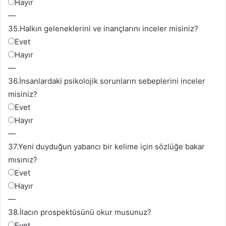
Hayır
—
35.
Halkın geleneklerini ve inançlarını inceler misiniz?
Evet
Hayır
—
36.
İnsanlardaki psikolojik sorunların sebeplerini inceler
misiniz?
Evet
Hayır
—
37.
Yeni duyduğun yabancı bir kelime için sözlüğe bakar
mısınız?
Evet
Hayır
—
38.İ
lacın prospektüsünü okur musunuz?
Evet