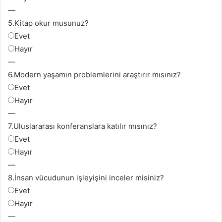
—
5.
Kitap okur musunuz?
Evet
Hayır
—
6.
Modern yaşamın problemlerini araştırır mısınız?
Evet
Hayır
—
7.
Uluslararası konferanslara katılır mısınız?
Evet
Hayır
—
8.
İnsan vücudunun işleyişini inceler misiniz?
Evet
Hayır
—