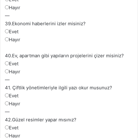
Hayır
—
39.
Ekonomi haberlerini izler misiniz?
Evet
Hayır
40.
Ev, apartman gibi yapıların projelerini çizer misiniz?
Evet
Hayır
—
41. Ç
iftlik yönetimleriyle ilgili yazı okur musunuz?
Evet
Hayır
—
42.
Güzel resimler yapar mısınız?
Evet
Hayır