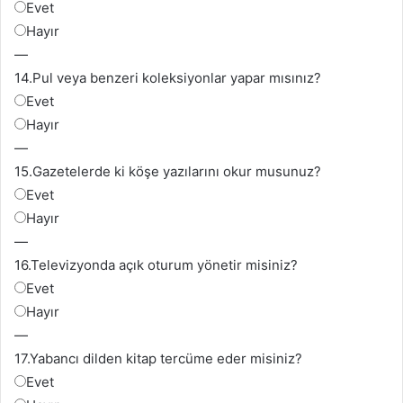
Evet
Hayır
—
14.
Pul veya benzeri koleksiyonlar yapar mısınız?
Evet
Hayır
—
15.
Gazetelerde ki köşe yazılarını okur musunuz?
Evet
Hayır
—
16.Televizyonda
açık oturum yönetir misiniz?
Evet
Hayır
—
17.
Yabancı dilden kitap tercüme eder misiniz?
Evet