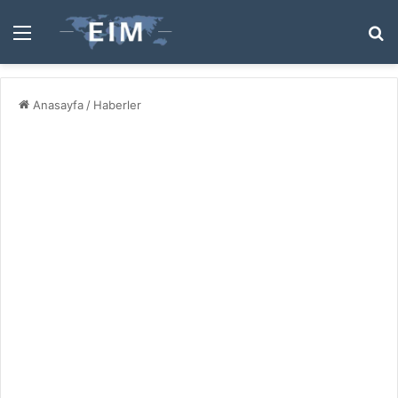
Menü
A
y
...
Anasayfa
/
Haberler