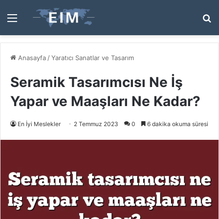
Menü
A
y
...
Anasayfa
/
Yaratıcı Sanatlar ve Tasarım
Seramik Tasarımcısı Ne İş
Yapar ve Maaşları Ne Kadar?
En İyi Meslekler
2 Temmuz 2023
0
6 dakika okuma süresi