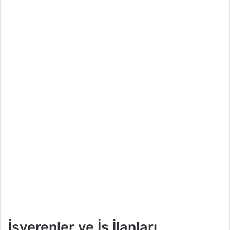
İşverenler ve İş İlanları