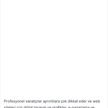
Profesyonel sanatçılar ayrıntılara çok dikkat eder ve web
siteleri için dijital tasarım ve grafikler, e-pazarlama ve