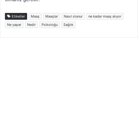
Etiketler
Maaş
Maaşlar
Nasıl olunur
ne kadar maaş alıyor
Ne yapar
Nedir
Psikoloğu
Sağlık