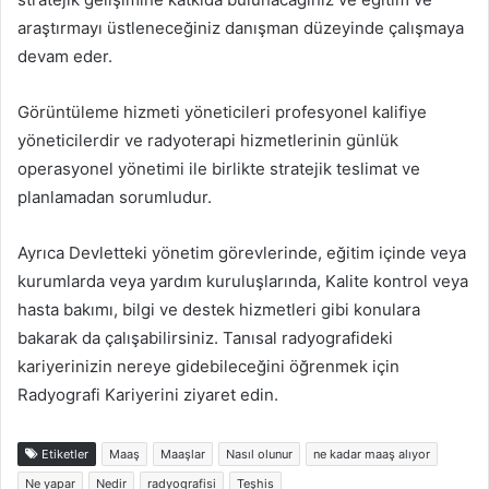
araştırmayı üstleneceğiniz danışman düzeyinde çalışmaya
devam eder.
Görüntüleme hizmeti yöneticileri profesyonel kalifiye
yöneticilerdir ve radyoterapi hizmetlerinin günlük
operasyonel yönetimi ile birlikte stratejik teslimat ve
planlamadan sorumludur.
Ayrıca Devletteki yönetim görevlerinde, eğitim içinde veya
kurumlarda veya yardım kuruluşlarında, Kalite kontrol veya
hasta bakımı, bilgi ve destek hizmetleri gibi konulara
bakarak da çalışabilirsiniz. Tanısal radyografideki
kariyerinizin nereye gidebileceğini öğrenmek için
Radyografi Kariyerini ziyaret edin.
Etiketler
Maaş
Maaşlar
Nasıl olunur
ne kadar maaş alıyor
Ne yapar
Nedir
radyografisi
Teşhis