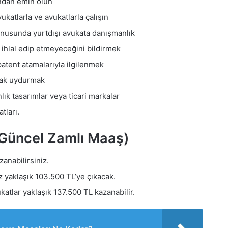
ından emin olun
katlarla ve avukatlarla çalışın
konusunda yurtdışı avukata danışmanlık
ı ihlal edip etmeyeceğini bildirmek
patent atamalarıyla ilgilenmek
ayak uydurmak
lık tasarımlar veya ticari markalar
tları.
Güncel Zamlı Maaş)
zanabilirsiniz.
ız yaklaşık 103.500 TL’ye çıkacak.
katlar yaklaşık 137.500 TL kazanabilir.