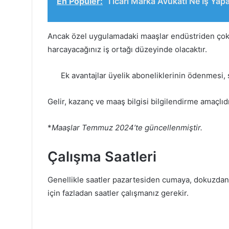
En Popüler:
Ticari Marka Avukatı Ne İş Yap
Ancak özel uygulamadaki maaşlar endüstriden çok
harcayacağınız iş ortağı düzeyinde olacaktır.
Ek avantajlar üyelik aboneliklerinin ödenmesi, s
Gelir, kazanç ve maaş bilgisi bilgilendirme amaçlıdı
*
Maaşlar Temmuz 2024’te güncellenmiştir.
Çalışma Saatleri
Genellikle saatler pazartesiden cumaya, dokuzdan b
için fazladan saatler çalışmanız gerekir.