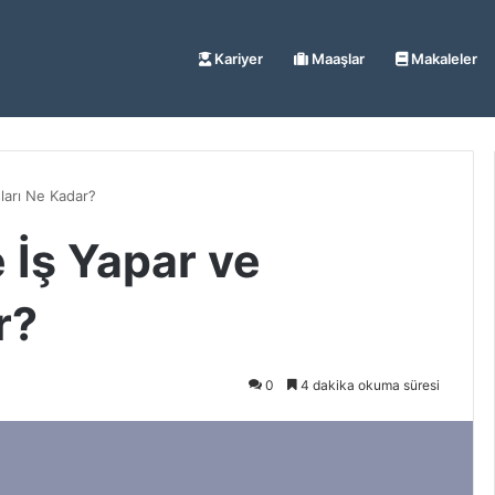
Kariyer
Maaşlar
Makaleler
ları Ne Kadar?
 İş Yapar ve
r?
0
4 dakika okuma süresi