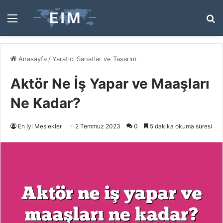
Menü
A
y
...
Anasayfa
/
Yaratıcı Sanatlar ve Tasarım
Aktör Ne İş Yapar ve Maaşları
Ne Kadar?
En İyi Meslekler
2 Temmuz 2023
0
5 dakika okuma süresi