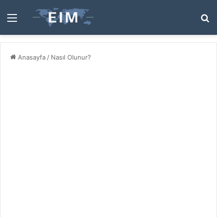
Menü
A
y
...
Anasayfa
/
Nasıl Olunur?