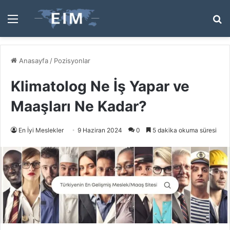
Menü
A
y
...
Anasayfa
/
Pozisyonlar
Klimatolog Ne İş Yapar ve
Maaşları Ne Kadar?
En İyi Meslekler
9 Haziran 2024
0
5 dakika okuma süresi