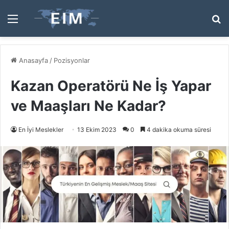
Menü
A
y
...
Anasayfa
/
Pozisyonlar
Kazan Operatörü Ne İş Yapar
ve Maaşları Ne Kadar?
En İyi Meslekler
13 Ekim 2023
0
4 dakika okuma süresi