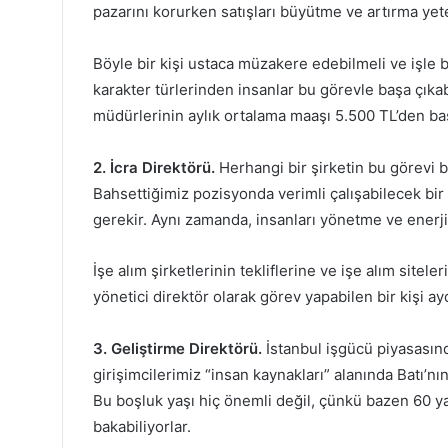
pazarını korurken satışları büyütme ve artırma yet
Böyle bir kişi ustaca müzakere edebilmeli ve işle ba
karakter türlerinden insanlar bu görevle başa çıkabi
müdürlerinin aylık ortalama maaşı 5.500 TL’den ba
2. İcra Direktörü.
Herhangi bir şirketin bu görevi ba
Bahsettiğimiz pozisyonda verimli çalışabilecek bir 
gerekir. Aynı zamanda, insanları yönetme ve enerji
İşe alım şirketlerinin tekliflerine ve işe alım site
yönetici direktör olarak görev yapabilen bir kişi ay
3. Geliştirme Direktörü.
İstanbul işgücü piyasasınd
girişimcilerimiz “insan kaynakları” alanında Batı’n
Bu boşluk yaşı hiç önemli değil, çünkü bazen 60 ya
bakabiliyorlar.