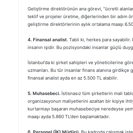
Geliştirme direktörünün ana görevi, “ücretli alanla
teklif ve projeler üretme, diğerlerinden bir adım 
geliştirme direktörlerinin aylık ortalama maaşı 6.5
4. Finansal analist.
Tabii ki, herkes para sayabilir.
insanın işidir. Bu pozisyondaki insanlar güçlü du
İstanbul’da ki şirket sahipleri ve yöneticilerine gör
uzmanları. Bu tür insanlar finans alanına girdikçe g
finansal analist ayda en az 5.500 TL alabilir.
5. Muhasebeci.
İstisnasız tüm şirketlerin mali tab
organizasyonun maliyetlerini azaltan bir kişiye ihti
kurtarmayı başaran muhasebeciye neredeyse yemin
maaşı ayda 5.860 TL’den başlamaktadır.
6. Personel (İK) Müdürü.
Bu kadroda çalışmak istey