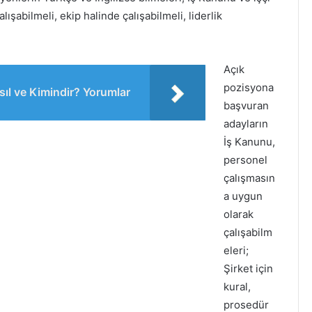
lışabilmeli, ekip halinde çalışabilmeli, liderlik
Açık
pozisyona
ıl ve Kimindir? Yorumlar
başvuran
adayların
İş Kanunu,
personel
çalışmasın
a uygun
olarak
çalışabilm
eleri;
Şirket için
kural,
prosedür