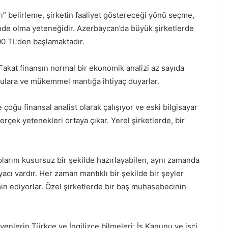
rı” belirleme, şirketin faaliyet göstereceği yönü seçme,
önde olma yeteneğidir. Azerbaycan’da büyük şirketlerde
00 TL’den başlamaktadır.
 Fakat finansın normal bir ekonomik analizi az sayıda
ygulara ve mükemmel mantığa ihtiyaç duyarlar.
e çoğu finansal analist olarak çalışıyor ve eski bilgisayar
erçek yetenekleri ortaya çıkar. Yerel şirketlerde, bir
lolarını kusursuz bir şekilde hazırlayabilen, aynı zamanda
yacı vardır. Her zaman mantıklı bir şekilde bir şeyler
 ediyorlar. Özel şirketlerde bir baş muhasebecinin
enlerin Türkçe ve İngilizce bilmeleri; İş Kanunu ve işçi