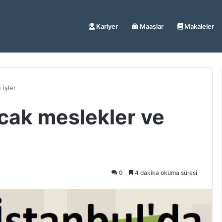
Kariyer
Maaşlar
Makaleler
 işler
acak meslekler ve
0
4 dakika okuma süresi