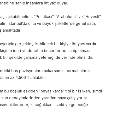
eneğine sahip insanlara ihtiyaç duyar.
şa çıkabilmelidir. “Politikacı”, “Arabulucu” ve “Hevesli”
lir. İstanbul’da orta ve büyük şirketlerde genel satış
şlamaktadır.
şarıyla gerçekleştirebilecek bir kişiye ihtiyacı vardır.
kişinin idari ve denetim becerilerine sahip olması
k bir şekilde çalışma yeteneği de yerinde olmalıdır.
lerindeki boş pozisyonlara bakarsanız, normal olarak
da en az 4.500 TL alabilir.
a bu boşluk eskiden “beyaz karga” tipi bir iş iken, şimdi
ın son deneyimlerinden yararlanmaya çalışıyorlar.
şındakiler enerjik, soğukkanlı, zeki ve geleceğe