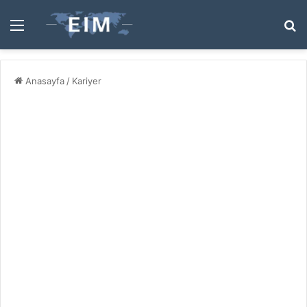
Menü
A
y
...
Anasayfa
/
Kariyer