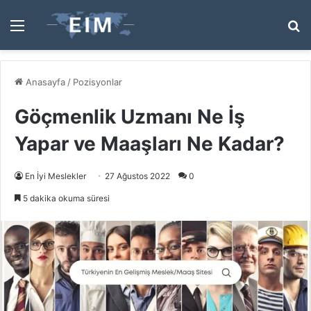
Menü
A
y
...
Anasayfa
/
Pozisyonlar
Göçmenlik Uzmanı Ne İş
Yapar ve Maaşları Ne Kadar?
En İyi Meslekler
27 Ağustos 2022
0
5 dakika okuma süresi