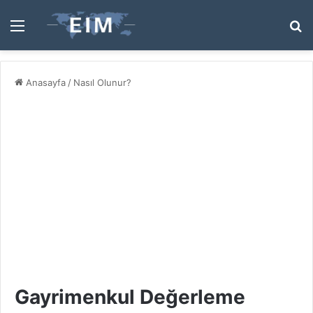
Menü
A
y
...
Anasayfa
/
Nasıl Olunur?
Gayrimenkul Değerleme