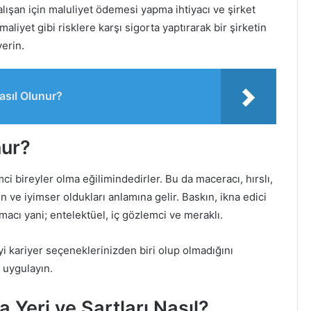
lışan için maluliyet ödemesi yapma ihtiyacı ve şirket
maliyet gibi risklere karşı sigorta yaptırarak bir şirketin
verin.
asıl Olunur?
nur?
şimci bireyler olma eğilimindedirler. Bu da maceracı, hırslı,
n ve iyimser oldukları anlamına gelir. Baskın, ikna edici
rmacı yani; entelektüel, iç gözlemci ve meraklı.
i kariyer seçeneklerinizden biri olup olmadığını
uygulayın.
 Yeri ve Şartları Nasıl?