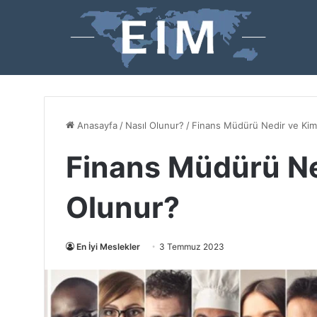
Anasayfa
/
Nasıl Olunur?
/
Finans Müdürü Nedir ve Kimd
Finans Müdürü Ne
Olunur?
En İyi Meslekler
3 Temmuz 2023