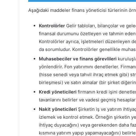
Aşağıdaki maddeler finans yöneticisi türlerinin örn
Kontrolörler
Gelir tabloları, bilançolar ve gel
finansal durumunu özetleyen ve tahmin eden 
Kontrolörler ayrıca, işletmeleri düzenleyen de
da sorumludur. Kontrolörler genellikle muhas
Muhasebeciler ve finans görevlileri
kuruluşla
yönlendirir. Fon yatırımını denetlerler. Firm
(hisse senedi veya tahvil ihraç etmek gibi) stra
birleşmesi) ve satın almalar (bir şirket diğerini 
Kredi yöneticileri
firmanın kredi işini denetle
tavanlarını belirler ve vadesi geçmiş hesapların
Nakit yöneticileri
Şirketin iş ve yatırım ihtiya
izlemek ve kontrol etmek. Örneğin şirketin ye
ihtiyaç duyacağını) veya gerekenden daha fazl
kısmına yatırım yapıp yapamayacağını) belirlem