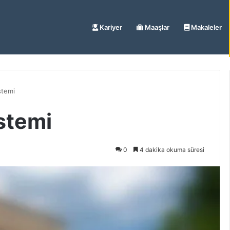
Kariyer
Maaşlar
Makaleler
stemi
istemi
0
4 dakika okuma süresi