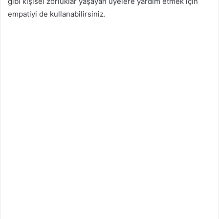
gibi kişisel zorluklar yaşayan üyelere yardım etmek için
empatiyi de kullanabilirsiniz.