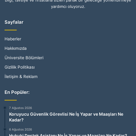
bilgi, tavsiye ve fırsatlarla sizleri parlak bir geleceğe yönlendirmeye
yardımcı oluyoruz.
Sayfalar
Haberler
Hakkımızda
Üniversite Bölümleri
Gizlilik Politikası
İletişim & Reklam
En Popüler:
7 Ağustos 2026
Koruyucu Güvenlik Görevlisi Ne İş Yapar ve Maaşları Ne
Kadar?
6 Ağustos 2026
Hukuki Destek Asistanı Ne İş Yapar ve Maaşları Ne Kadar?