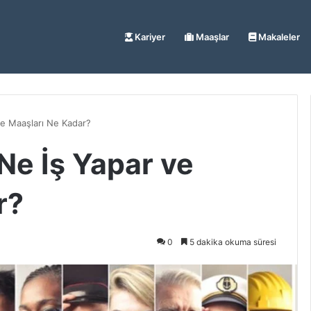
Kariyer
Maaşlar
Makaleler
ve Maaşları Ne Kadar?
 Ne İş Yapar ve
r?
0
5 dakika okuma süresi