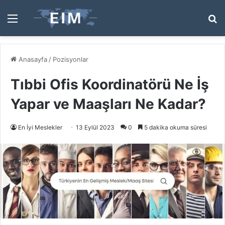
Menü
A
y
...
Anasayfa
/
Pozisyonlar
Tıbbi Ofis Koordinatörü Ne İş
Yapar ve Maaşları Ne Kadar?
En İyi Meslekler
13 Eylül 2023
0
5 dakika okuma süresi