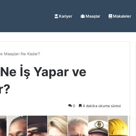
Kariyer
Maaşlar
Makaleler
ve Maaşları Ne Kadar?
 Ne İş Yapar ve
r?
0
4 dakika okuma süresi