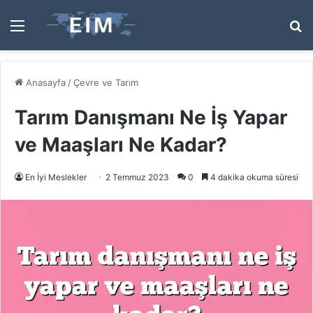
Menü
A
y
...
Anasayfa
/
Çevre ve Tarım
Tarım Danışmanı Ne İş Yapar
ve Maaşları Ne Kadar?
En İyi Meslekler
2 Temmuz 2023
0
4 dakika okuma süresi