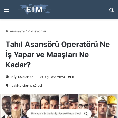
Menü
A
y
...
Anasayfa
/
Pozisyonlar
Tahıl Asansörü Operatörü Ne
İş Yapar ve Maaşları Ne
Kadar?
En İyi Meslekler
24 Ağustos 2024
0
4 dakika okuma süresi