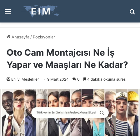
Menü
A
y
...
Anasayfa
/
Pozisyonlar
Oto Cam Montajcısı Ne İş
Yapar ve Maaşları Ne Kadar?
En İyi Meslekler
9 Mart 2024
0
4 dakika okuma süresi