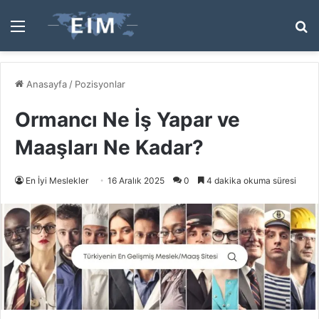
Menü
A
y
...
Anasayfa
/
Pozisyonlar
Ormancı Ne İş Yapar ve
Maaşları Ne Kadar?
En İyi Meslekler
16 Aralık 2025
0
4 dakika okuma süresi