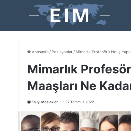
Anasayfa
/
Pozisyonlar
/
Mimarlık Profesörü Ne İş Yapa
Mimarlık Profesör
Maaşları Ne Kada
En İyi Meslekler
12 Temmuz 2022