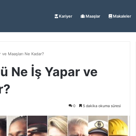
Kariyer
Maaşlar
Makaleler
r ve Maaşları Ne Kadar?
ü Ne İş Yapar ve
r?
0
5 dakika okuma süresi