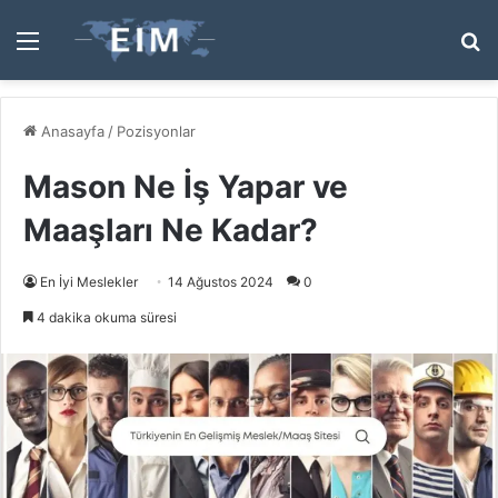
Menü
A
y
...
Anasayfa
/
Pozisyonlar
Mason Ne İş Yapar ve
Maaşları Ne Kadar?
En İyi Meslekler
14 Ağustos 2024
0
4 dakika okuma süresi