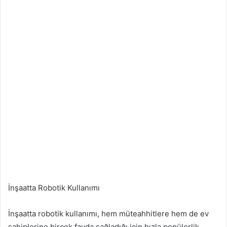
İnşaatta Robotik Kullanımı
İnşaatta robotik kullanımı, hem müteahhitlere hem de ev
sahiplerine birçok fayda sağladığı için hızla popülerlik