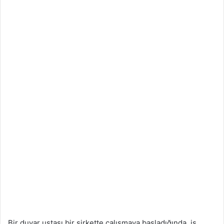
Bir duvar ustası bir şirkette çalışmaya başladığında, iş