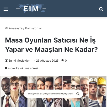
Menü
A
y
...
Anasayfa
/
Pozisyonlar
Masa Oyunları Satıcısı Ne İş
Yapar ve Maaşları Ne Kadar?
En İyi Meslekler
26 Ağustos 2025
0
4 dakika okuma süresi