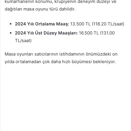
kumarhanenin konumu, krupiyenin deneyim düzeyi ve
dağıtılan masa oyunu türü dahildir.
2024 Yılı Ortalama Maaş:
13.500 TL (118.20 TL/saat)
2024 Yılı Üst Düzey Maaşları:
16.500 TL (131.00
TL/saat)
Masa oyunları satıcılarının istihdamının önümüzdeki on
yılda ortalamadan çok daha hızlı büyümesi bekleniyor.