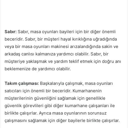
Sabır:
Sabır, masa oyunları bayileri için bir diğer önemli
beceridir. Sabır, bir müşteri hayal kırıklığına uğradığında
veya bir masa oyunları makinesi arızalandığında sakin ve
arkadaş canlısı kalmanıza yardımcı olabilir. Sabır, bir
müşteriye yaklaşmak ve yardım teklif etmek için doğru anı
beklemenize de yardımcı olabilir.
Takım çalışması:
Başkalarıyla çalışmak, masa oyunları
satıcıları için önemli bir beceridir. Kumarhanenin
müşterilerinin güvenliğini sağlamak için genellikle
güvenlik görevlileri gibi diğer kumarhane çalışanları ile
birlikte çalışırlar. Ayrıca masa oyunlarının sorunsuz
çalışmasını sağlamak için diğer bayilerle birlikte çalışırlar.