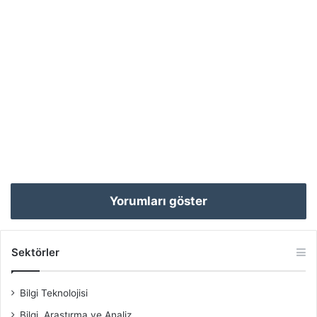
Yorumları göster
Sektörler
Bilgi Teknolojisi
Bilgi, Araştırma ve Analiz