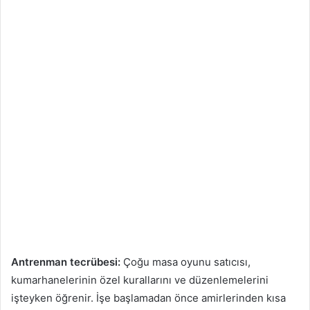
Antrenman tecrübesi:
Çoğu masa oyunu satıcısı,
kumarhanelerinin özel kurallarını ve düzenlemelerini
işteyken öğrenir. İşe başlamadan önce amirlerinden kısa