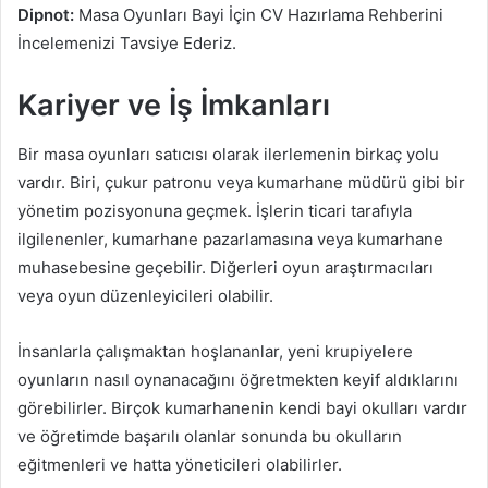
Dipnot:
Masa Oyunları Bayi İçin CV Hazırlama Rehberini
İncelemenizi Tavsiye Ederiz.
Kariyer ve İş İmkanları
Bir masa oyunları satıcısı olarak ilerlemenin birkaç yolu
vardır. Biri, çukur patronu veya kumarhane müdürü gibi bir
yönetim pozisyonuna geçmek. İşlerin ticari tarafıyla
ilgilenenler, kumarhane pazarlamasına veya kumarhane
muhasebesine geçebilir. Diğerleri oyun araştırmacıları
veya oyun düzenleyicileri olabilir.
İnsanlarla çalışmaktan hoşlananlar, yeni krupiyelere
oyunların nasıl oynanacağını öğretmekten keyif aldıklarını
görebilirler. Birçok kumarhanenin kendi bayi okulları vardır
ve öğretimde başarılı olanlar sonunda bu okulların
eğitmenleri ve hatta yöneticileri olabilirler.