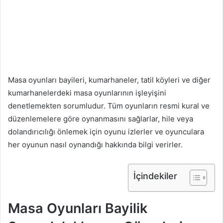
Masa oyunları bayileri, kumarhaneler, tatil köyleri ve diğer
kumarhanelerdeki masa oyunlarının işleyişini
denetlemekten sorumludur. Tüm oyunların resmi kural ve
düzenlemelere göre oynanmasını sağlarlar, hile veya
dolandırıcılığı önlemek için oyunu izlerler ve oyunculara
her oyunun nasıl oynandığı hakkında bilgi verirler.
İçindekiler
Masa Oyunları Bayilik