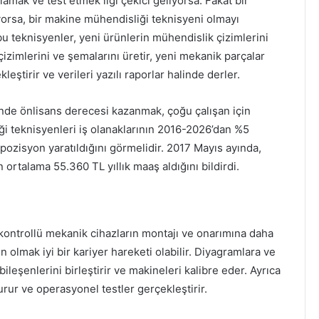
mak ve test etmek ilgi çekici geliyorsa. Fakat bir
yorsa, bir makine mühendisliği teknisyeni olmayı
bu teknisyenler, yeni ürünlerin mühendislik çizimlerini
izimlerini ve şemalarını üretir, yeni mekanik parçalar
leştirir ve verileri yazılı raporlar halinde derler.
inde önlisans derecesi kazanmak, çoğu çalışan için
i teknisyenleri iş olanaklarının 2016-2026’dan %5
ozisyon yaratıldığını görmelidir. 2017 Mayıs ayında,
 ortalama 55.360 TL yıllık maaş aldığını bildirdi.
 kontrollü mekanik cihazların montajı ve onarımına daha
n olmak iyi bir kariyer hareketi olabilir. Diyagramlara ve
leşenlerini birleştirir ve makineleri kalibre eder. Ayrıca
urur ve operasyonel testler gerçekleştirir.