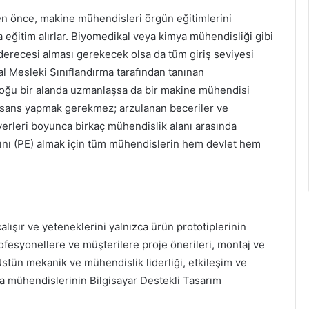
en önce, makine mühendisleri örgün eğitimlerini
 eğitim alırlar. Biyomedikal veya kimya mühendisliği gibi
 derecesi alması gerekecek olsa da tüm giriş seviyesi
ral Mesleki Sınıflandırma tarafından tanınan
çoğu bir alanda uzmanlaşsa da bir makine mühendisi
lisans yapmak gerekmez; arzulanan beceriler ve
yerleri boyunca birkaç mühendislik alanı arasında
ını (PE) almak için tüm mühendislerin hem devlet hem
lışır ve yeteneklerini yalnızca ürün prototiplerinin
rofesyonellere ve müşterilere proje önerileri, montaj ve
Üstün mekanik ve mühendislik liderliği, etkileşim ve
ıca mühendislerinin Bilgisayar Destekli Tasarım