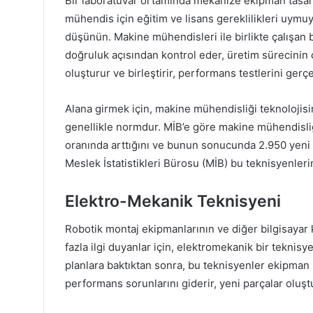
Bir laboratuvar ortamında mekanize ekipman tasarla
mühendis için eğitim ve lisans gereklilikleri uymu
düşünün. Makine mühendisleri ile birlikte çalışan 
doğruluk açısından kontrol eder, üretim sürecinin ç
oluşturur ve birleştirir, performans testlerini gerçek
Alana girmek için, makine mühendisliği teknolojis
genellikle normdur. MİB’e göre makine mühendisliğ
oranında arttığını ve bunun sonucunda 2.950 yeni p
Meslek İstatistikleri Bürosu (MİB) bu teknisyenlerin
Elektro-Mekanik Teknisyeni
Robotik montaj ekipmanlarının ve diğer bilgisayar
fazla ilgi duyanlar için, elektromekanik bir teknisye
planlara baktıktan sonra, bu teknisyenler ekipman bi
performans sorunlarını giderir, yeni parçalar oluşt