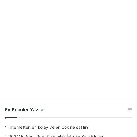
En Popüler Yazılar
İnternetten en kolay ve en çok ne satılır?
2024’de Nasıl Para Kazanılır? İşte En Yeni Fikirler