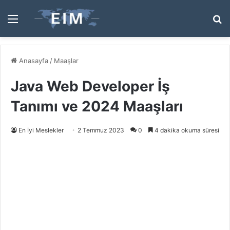
Menü
A
y
...
Anasayfa
/
Maaşlar
Java Web Developer İş
Tanımı ve 2024 Maaşları
En İyi Meslekler
2 Temmuz 2023
0
4 dakika okuma süresi