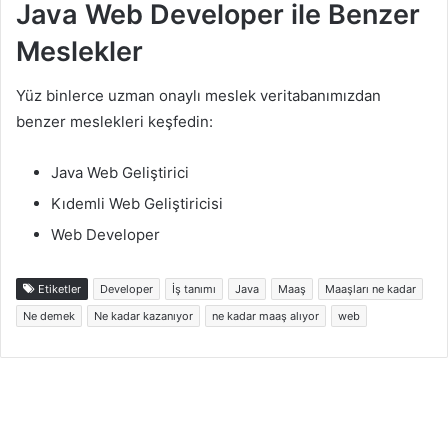
Java Web Developer ile Benzer
Meslekler
Yüz binlerce uzman onaylı meslek veritabanımızdan
benzer meslekleri keşfedin:
Java Web Geliştirici
Kıdemli Web Geliştiricisi
Web Developer
Etiketler
Developer
İş tanımı
Java
Maaş
Maaşları ne kadar
Ne demek
Ne kadar kazanıyor
ne kadar maaş alıyor
web