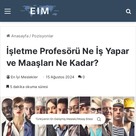
Menü
A
y
...
Anasayfa
/
Pozisyonlar
İşletme Profesörü Ne İş Yapar
ve Maaşları Ne Kadar?
En İyi Meslekler
15 Ağustos 2024
0
5 dakika okuma süresi