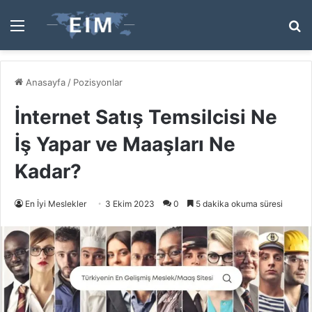
Menü
A
y
...
Anasayfa
/
Pozisyonlar
İnternet Satış Temsilcisi Ne
İş Yapar ve Maaşları Ne
Kadar?
En İyi Meslekler
3 Ekim 2023
0
5 dakika okuma süresi