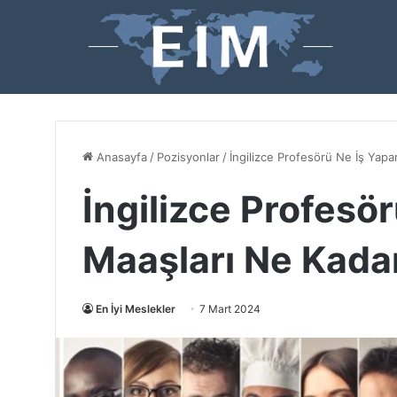
Anasayfa
/
Pozisyonlar
/
İngilizce Profesörü Ne İş Yapa
İngilizce Profesö
Maaşları Ne Kada
En İyi Meslekler
7 Mart 2024