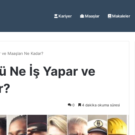
Kariyer
Maaşlar
Makaleler
r ve Maaşları Ne Kadar?
rü Ne İş Yapar ve
r?
0
4 dakika okuma süresi