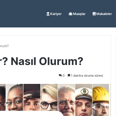
Kariyer
Maaşlar
Makaleler
lurum?
r? Nasıl Olurum?
0
1 dakika okuma süresi