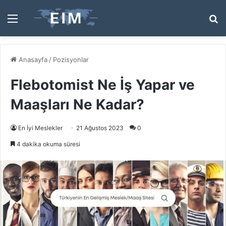
Menü
A
y
...
Anasayfa
/
Pozisyonlar
Flebotomist Ne İş Yapar ve
Maaşları Ne Kadar?
En İyi Meslekler
21 Ağustos 2023
0
4 dakika okuma süresi