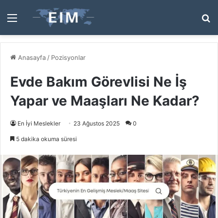
Menü
A
y
...
Anasayfa
/
Pozisyonlar
Evde Bakım Görevlisi Ne İş
Yapar ve Maaşları Ne Kadar?
En İyi Meslekler
23 Ağustos 2025
0
5 dakika okuma süresi