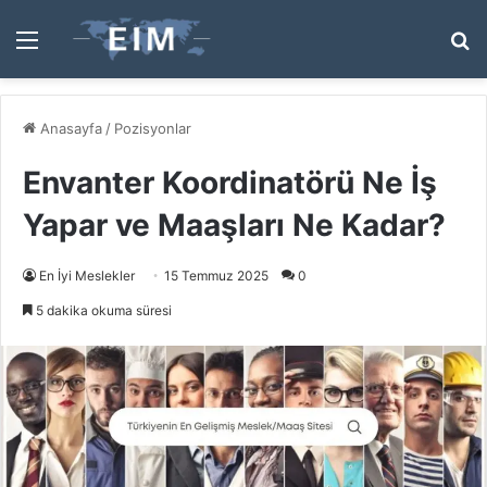
Menü
A
y
...
Anasayfa
/
Pozisyonlar
Envanter Koordinatörü Ne İş
Yapar ve Maaşları Ne Kadar?
En İyi Meslekler
15 Temmuz 2025
0
5 dakika okuma süresi