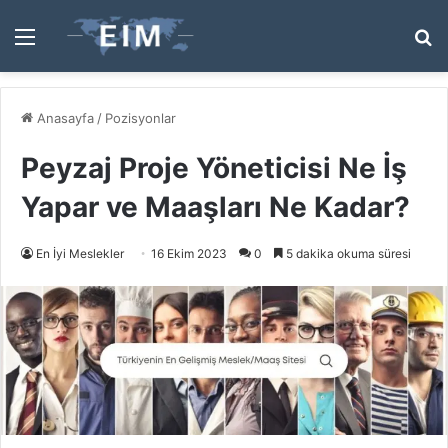
Menü
A
y
...
Anasayfa
/
Pozisyonlar
Peyzaj Proje Yöneticisi Ne İş
Yapar ve Maaşları Ne Kadar?
En İyi Meslekler
16 Ekim 2023
0
5 dakika okuma süresi