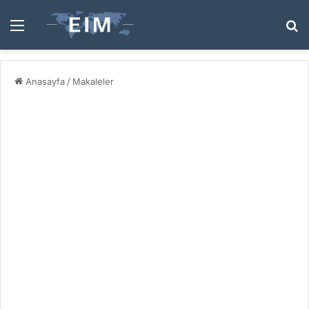
Menü
A
y
...
Anasayfa
/
Makaleler